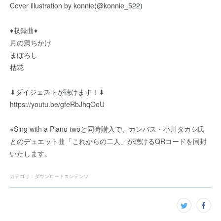
Cover illustration by konnie(@konnie_522)
♦︎収録曲♦︎
月の満ちかけ
まぼろし
枯花
⬇︎ダイジェストが聴けます！⬇︎
https://youtu.be/gfeRbJhqOoU
※Sing with a Piano twoと同時購入で、カンバス・小川タカシ氏
とのデュエット曲「これからの二人」が聴けるQRコードを同封
いたします。
カテゴリ
：
ダウンロードコンテンツ