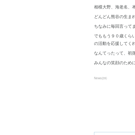
相模大野、海老名、
どんどん熊谷の生ま
ちなみに毎回言って
でももう９０歳くら
の活動を応援してく
なんてったって、初
みんなの笑顔のため
News
(
28
)