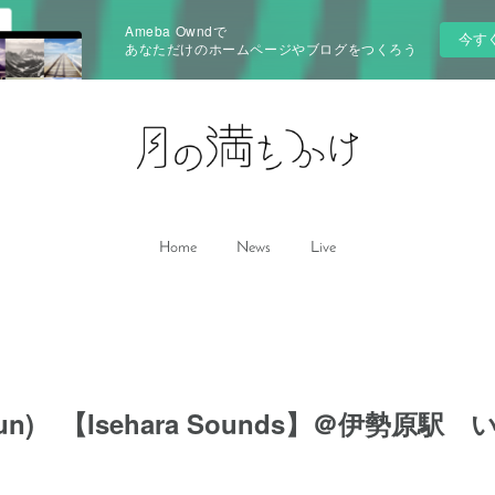
Ameba Owndで
今す
あなただけのホームページやブログをつくろう
Home
News
Live
5(Sun) 【Isehara Sounds】＠伊勢原駅