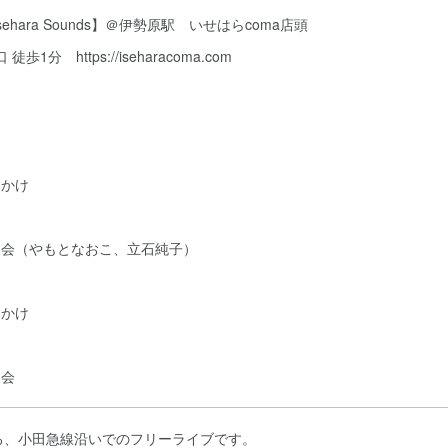
 【Isehara Sounds】＠伊勢原駅 いせはらcoma店頭
1分 https://iseharacoma.com
満ちかけ
いせはた会（やもとなおこ、立石純子）
満ちかけ
た会
る、小田急線沿いでのフリーライブです。