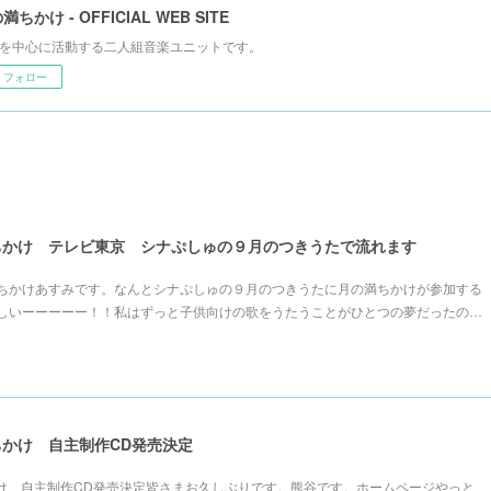
満ちかけ - OFFICIAL WEB SITE
を中心に活動する二人組音楽ユニットです。
フォロー
満ちかけ テレビ東京 シナぷしゅの９月のつきうたで流れます
ちかけあすみです。なんとシナぷしゅの９月のつきうたに月の満ちかけが参加する
しいーーーーー！！私はずっと子供向けの歌をうたうことがひとつの夢だったの…
満ちかけ 自主制作CD発売決定
ちかけ 自主制作CD発売決定皆さまお久しぶりです。熊谷です。ホームページやっと