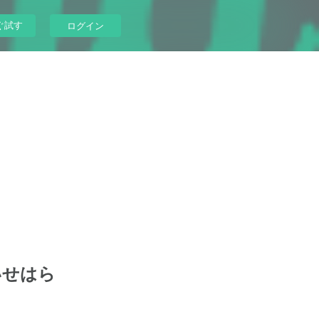
ぐ試す
ログイン
 いせはら