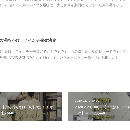
さい。去年の7月のライブを最後に、少しお休み期間に入っていた月の満ちかけ…
 月の満ちかけ ７インチ発売決定
月の満ちかけ ７インチ発売決定です！ですです！月の満ちかけ初のレコードです。や
回はVIVID SOUNDさんで制作していただきました。一昨年？に脇田もなりち…
2020.02.19 15:00
Wed) 【月の満ちかけ「6月のたより(オ
2020.2.20(Thu) 【下北沢レコードpr
北沢440
Live】＠下北沢440