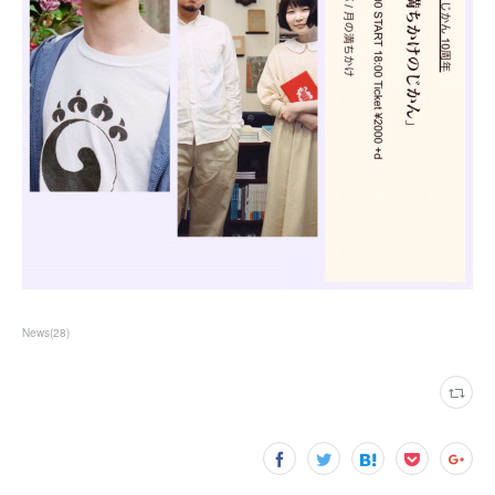
News
(
28
)