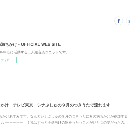
満ちかけ - OFFICIAL WEB SITE
を中心に活動する二人組音楽ユニットです。
フォロー
満ちかけ テレビ東京 シナぷしゅの９月のつきうたで流れます
ちかけあすみです。なんとシナぷしゅの９月のつきうたに月の満ちかけが参加する
しいーーーーー！！私はずっと子供向けの歌をうたうことがひとつの夢だったの…