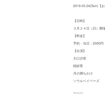
2019.03.24(
【日時】
３月２４日（日）開場 15:
【料金】
予約・当日：2000
【出演】
大口沙世
紺紗実
月の満ちかけ
ソウルベイベーズ
News
(
28
)