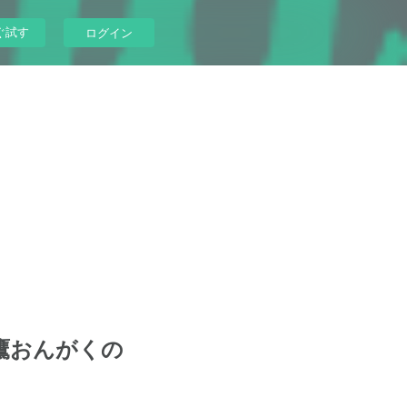
ぐ試す
ログイン
三鷹おんがくの