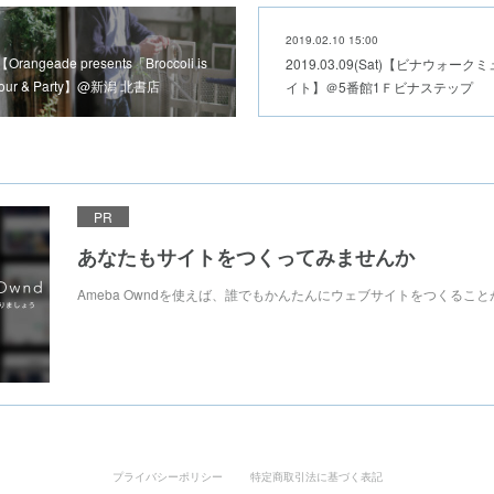
2019.02.10 15:00
【Orangeade presents「Broccoli is
2019.03.09(Sat)【ビナウォ
Tour & Party】@新潟 北書店
イト】＠5番館1Ｆビナステップ
PR
あなたもサイトをつくってみませんか
Ameba Owndを使えば、誰でもかんたんにウェブサイトをつくるこ
プライバシーポリシー
特定商取引法に基づく表記